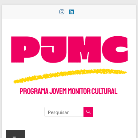
Pular
para
o
conteúdo
PROGRAMA
JOVEM
MONITOR
Menu