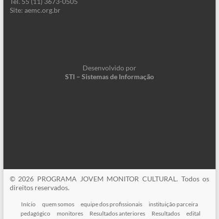
Tel. 55 (11) 3673-0505
Site: aemc.org.br
Desenvolvido por
STI – Sistemas de Informação
© 2026 PROGRAMA JOVEM MONITOR CULTURAL. Todos os
direitos reservados.
Início
quem somos
equipe dos profissionais
instituição parceira
pedagógico
monitores
Resultados anteriores
Resultados
edital