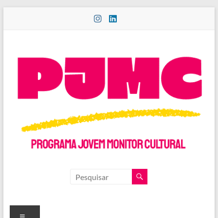
Pular
para
o
conteúdo
PROGRAMA
JOVEM
MONITOR
Menu