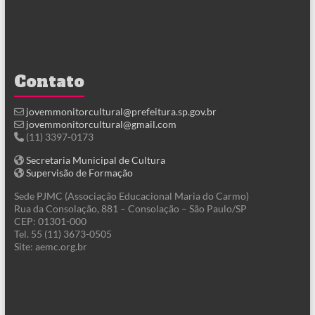
Contato
jovemmonitorcultural@prefeitura.sp.gov.br
jovemmonitorcultural@gmail.com
(11) 3397-0173
Secretaria Municipal de Cultura
Supervisão de Formação
Sede PJMC (Associação Educacional Maria do Carmo)
Rua da Consolação, 881 – Consolação – São Paulo/SP
CEP: 01301-000
Tel. 55 (11) 3673-0505
Site: aemc.org.br