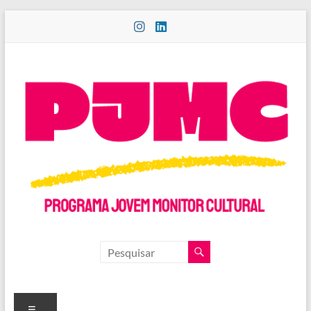
Pular
para
o
conteúdo
PROGRAMA
JOVEM
MONITOR
Menu