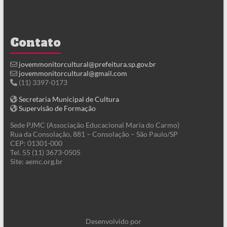
Contato
jovemmonitorcultural@prefeitura.sp.gov.br
jovemmonitorcultural@gmail.com
(11) 3397-0173
Secretaria Municipal de Cultura
Supervisão de Formação
Sede PJMC (Associação Educacional Maria do Carmo)
Rua da Consolação, 881 – Consolação – São Paulo/SP
CEP: 01301-000
Tel. 55 (11) 3673-0505
Site: aemc.org.br
Desenvolvido por