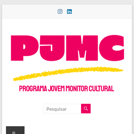
Pular
para
o
conteúdo
PROGRAMA
JOVEM
MONITOR
Menu