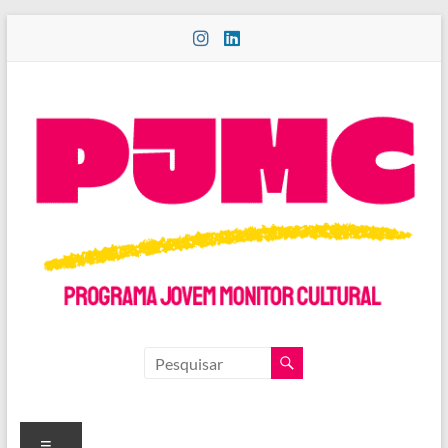
Pular
para
o
conteúdo
PROGRAMA
JOVEM
MONITOR
Menu