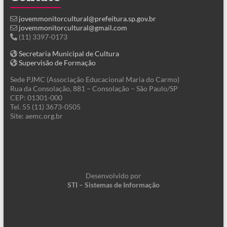
jovemmonitorcultural@prefeitura.sp.gov.br
jovemmonitorcultural@gmail.com
(11) 3397-0173
Secretaria Municipal de Cultura
Supervisão de Formação
Sede PJMC (Associação Educacional Maria do Carmo)
Rua da Consolação, 881 – Consolação – São Paulo/SP
CEP: 01301-000
Tel. 55 (11) 3673-0505
Site: aemc.org.br
Desenvolvido por
STI – Sistemas de Informação