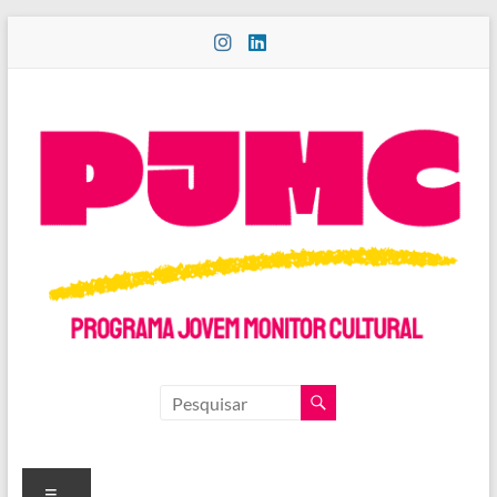
Pular
para
o
conteúdo
PROGRAMA
JOVEM
MONITOR
Menu