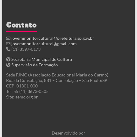
Contato
jovemmonitorcultural@prefeitura.sp.gov.br
jovemmonitorcultural@gmail.com
(11) 3397-0173
Secretaria Municipal de Cultura
Supervisão de Formação
Sede PJMC (Associação Educacional Maria do Carmo)
Rua da Consolação, 881 – Consolação – São Paulo/SP
CEP: 01301-000
Tel. 55 (11) 3673-0505
Site: aemc.org.br
Desenvolvido por