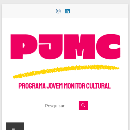
Pular
para
o
conteúdo
PROGRAMA
JOVEM
MONITOR
Menu