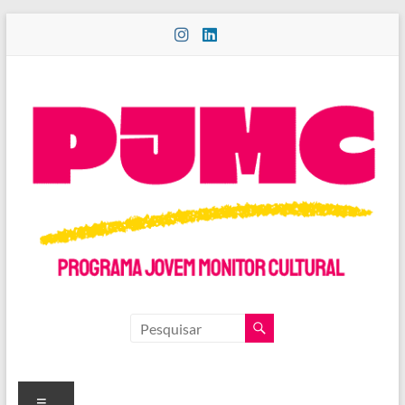
Pular
para
o
conteúdo
PROGRAMA
JOVEM
MONITOR
Menu