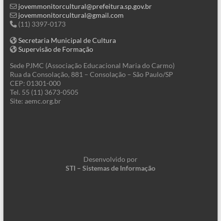
jovemmonitorcultural@prefeitura.sp.gov.br
jovemmonitorcultural@gmail.com
(11) 3397-0173
Secretaria Municipal de Cultura
Supervisão de Formação
Sede PJMC (Associação Educacional Maria do Carmo)
Rua da Consolação, 881 – Consolação – São Paulo/SP
CEP: 01301-000
Tel. 55 (11) 3673-0505
Site: aemc.org.br
Desenvolvido por
STI – Sistemas de Informação