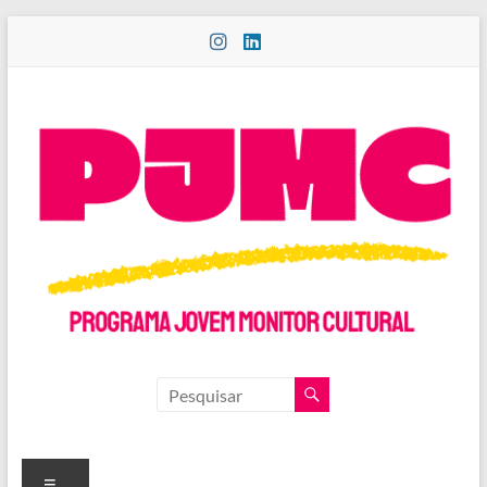
Pular
para
o
conteúdo
PROGRAMA
JOVEM
MONITOR
Menu