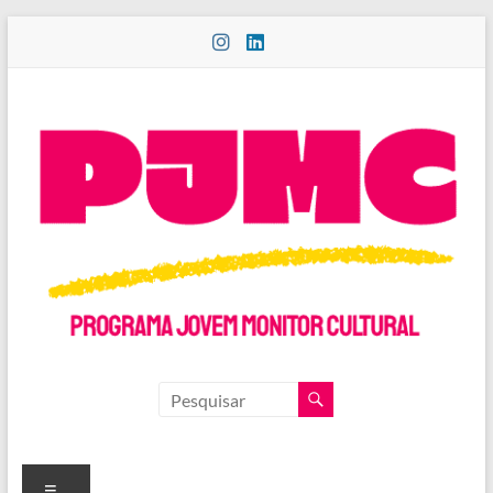
Pular
para
o
conteúdo
PROGRAMA
JOVEM
MONITOR
Menu