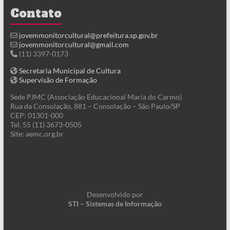
Contato
jovemmonitorcultural@prefeitura.sp.gov.br
jovemmonitorcultural@gmail.com
(11) 3397-0173
Secretaria Municipal de Cultura
Supervisão de Formação
Sede PJMC (Associação Educacional Maria do Carmo)
Rua da Consolação, 881 – Consolação – São Paulo/SP
CEP: 01301-000
Tel. 55 (11) 3673-0505
Site: aemc.org.br
Desenvolvido por
STI – Sistemas de Informação