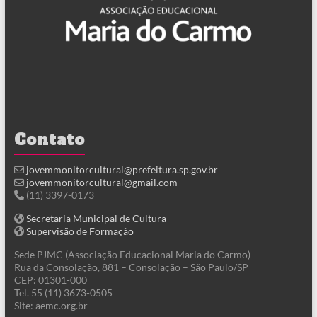
Contato
jovemmonitorcultural@prefeitura.sp.gov.br
jovemmonitorcultural@gmail.com
(11) 3397-0173
Secretaria Municipal de Cultura
Supervisão de Formação
Sede PJMC (Associação Educacional Maria do Carmo)
Rua da Consolação, 881 – Consolação – São Paulo/SP
CEP: 01301-000
Tel. 55 (11) 3673-0505
Site: aemc.org.br