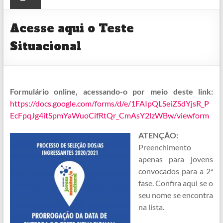
CULTURAL
Acesse aqui o Teste
Situacional
Formulário online, acessando-o por meio deste link:
https://docs.google.com/forms/d/e/1FAIpQLSeiZSdYjsR_P
EcFpqJg4itSpmYaWuoCifRtQr_CmAsY2lzWBw/viewform
ATENÇÃO:
Preenchimento
apenas para jovens
convocados para a 2ª
fase. Confira aqui se o
seu nome se encontra
na lista.