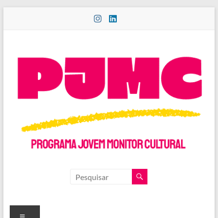
Pular
para
o
conteúdo
PROGRAMA
JOVEM
MONITOR
Menu