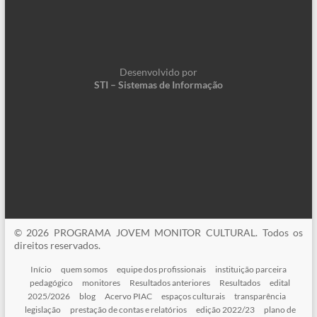
Desenvolvido por
STI – Sistemas de Informação
© 2026 PROGRAMA JOVEM MONITOR CULTURAL. Todos os
direitos reservados.
Início
quem somos
equipe dos profissionais
instituição parceira
pedagógico
monitores
Resultados anteriores
Resultados
edital
2025/2026
blog
Acervo PIAC
espaços culturais
transparência
legislação
prestação de contas e relatórios
edição 2022/23
plano de