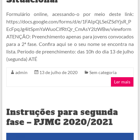
Formulário online, acessando-o por meio deste link:
https://docs.google.com/forms/d/e/1FAIpQLSeiZSdYjsR_P
EcFpqJg4itSpmYaWuoCifRtQr_CmAsY2lzWBw/viewform
ATENÇÃO: Preenchimento apenas para jovens convocados
para a 2ª fase. Confira aqui se o seu nome se encontra na
lista. Período de preenchimento: das 10h do dia 13 de julho
(segunda) ATÉ
admin
13 de julho de 2020
Sem categoria
Ler mais
Instruções para segunda
fase – PJMC 2020/2021