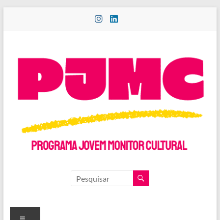
Pular
para
o
conteúdo
PROGRAMA
JOVEM
MONITOR
Menu