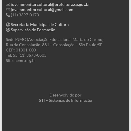
jovemmonitorcultural@prefeitura.sp.gov.br
jovemmonitorcultural@gmail.com
(11) 3397-0173
Secretaria Municipal de Cultura
Supervisão de Formação
Sede PJMC (Associação Educacional Maria do Carmo)
Rua da Consolação, 881 – Consolação – São Paulo/SP
CEP: 01301-000
Tel. 55 (11) 3673-0505
Site: aemc.org.br
Desenvolvido por
STI – Sistemas de Informação