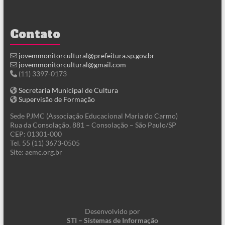
Contato
jovemmonitorcultural@prefeitura.sp.gov.br
jovemmonitorcultural@gmail.com
(11) 3397-0173
Secretaria Municipal de Cultura
Supervisão de Formação
Sede PJMC (Associação Educacional Maria do Carmo)
Rua da Consolação, 881 – Consolação – São Paulo/SP
CEP: 01301-000
Tel. 55 (11) 3673-0505
Site: aemc.org.br
Desenvolvido por
STI – Sistemas de Informação