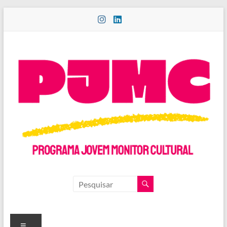
Pular
para
o
conteúdo
PROGRAMA
JOVEM
MONITOR
Menu