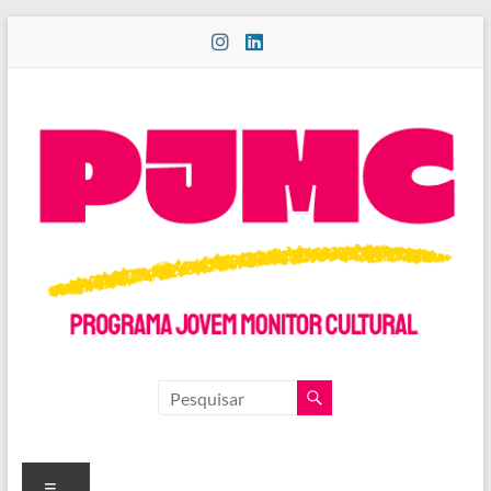
Pular
para
o
conteúdo
PROGRAMA
JOVEM
MONITOR
Menu