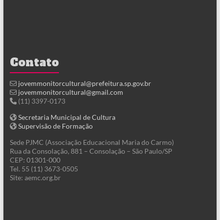
Contato
jovemmonitorcultural@prefeitura.sp.gov.br
jovemmonitorcultural@gmail.com
(11) 3397-0173
Secretaria Municipal de Cultura
Supervisão de Formação
Sede PJMC (Associação Educacional Maria do Carmo)
Rua da Consolação, 881 – Consolação – São Paulo/SP
CEP: 01301-000
Tel. 55 (11) 3673-0505
Site: aemc.org.br