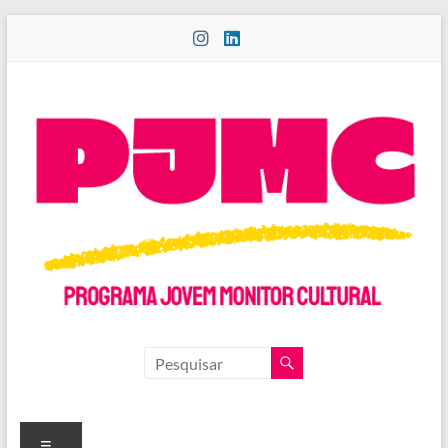
Pular
para
o
conteúdo
PROGRAMA
JOVEM
MONITOR
Menu