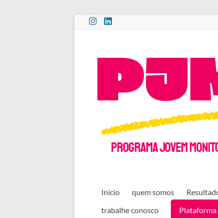
Pular
para
o
PROGRAMA
conteúdo
JOVEM
MONITOR
CULTURAL
Início
quem somos
Resultado
trabalhe conosco
Plataforma