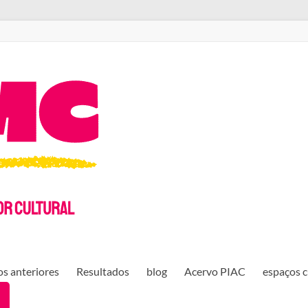
s anteriores
Resultados
blog
Acervo PIAC
espaços c