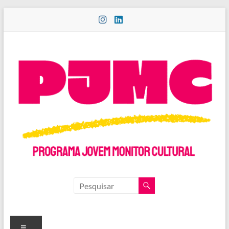
Pular
para
o
conteúdo
PROGRAMA
JOVEM
MONITOR
Menu