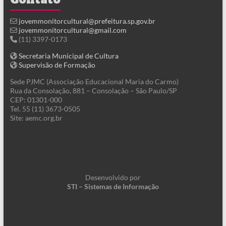
jovemmonitorcultural@prefeitura.sp.gov.br
jovemmonitorcultural@gmail.com
(11) 3397-0173
Secretaria Municipal de Cultura
Supervisão de Formação
Sede PJMC (Associação Educacional Maria do Carmo)
Rua da Consolação, 881 – Consolação – São Paulo/SP
CEP: 01301-000
Tel. 55 (11) 3673-0505
Site: aemc.org.br
Desenvolvido por
STI – Sistemas de Informação