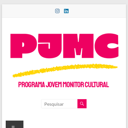
Pular
para
o
conteúdo
PROGRAMA
JOVEM
MONITOR
Menu