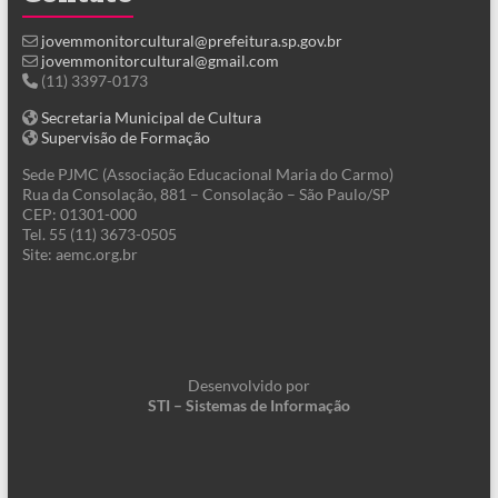
jovemmonitorcultural@prefeitura.sp.gov.br
jovemmonitorcultural@gmail.com
(11) 3397-0173
Secretaria Municipal de Cultura
Supervisão de Formação
Sede PJMC (Associação Educacional Maria do Carmo)
Rua da Consolação, 881 – Consolação – São Paulo/SP
CEP: 01301-000
Tel. 55 (11) 3673-0505
Site: aemc.org.br
Desenvolvido por
STI – Sistemas de Informação