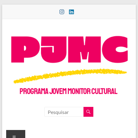
Pular
para
o
conteúdo
PROGRAMA
JOVEM
MONITOR
Menu