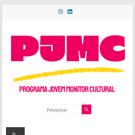
Pular
para
o
conteúdo
PROGRAMA
JOVEM
MONITOR
Menu