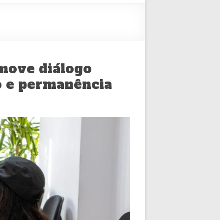
move diálogo
o e permanência