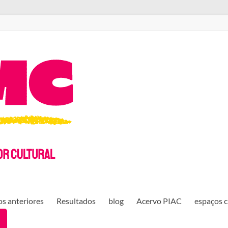
s anteriores
Resultados
blog
Acervo PIAC
espaços c