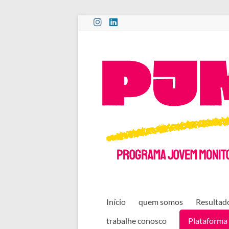
Pular
para
o
PROGRAMA
conteúdo
JOVEM
MONITOR
CULTURAL
Início
quem somos
Resultado
trabalhe conosco
Plataforma