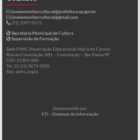
jovemmonitorcultural@prefeitura.sp.gov.br
jovemmonitorcultural@gmail.com
(11) 3397-0173
Secretaria Municipal de Cultura
Supervisão de Formação
Sede PJMC (Associação Educacional Maria do Carmo)
Rua da Consolação, 881 – Consolação – São Paulo/SP
CEP: 01301-000
Tel. 55 (11) 3673-0505
Site: aemc.org.br
Desenvolvido por
STI – Sistemas de Informação