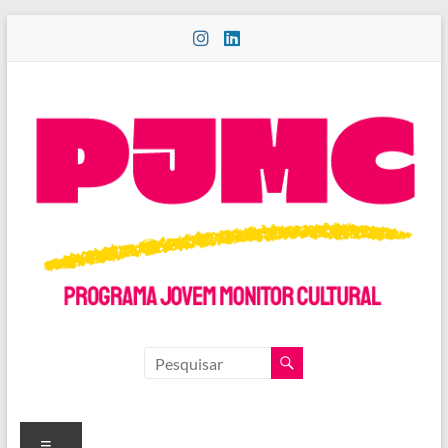
Pular
para
o
conteúdo
PROGRAMA
JOVEM
MONITOR
Menu