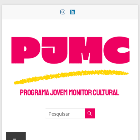
Pular
para
o
conteúdo
PROGRAMA
JOVEM
MONITOR
Menu