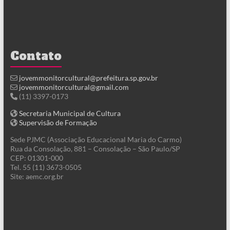
Contato
jovemmonitorcultural@prefeitura.sp.gov.br
jovemmonitorcultural@gmail.com
(11) 3397-0173
Secretaria Municipal de Cultura
Supervisão de Formação
Sede PJMC (Associação Educacional Maria do Carmo)
Rua da Consolação, 881 – Consolação – São Paulo/SP
CEP: 01301-000
Tel. 55 (11) 3673-0505
Site: aemc.org.br