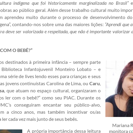
ultura indígena que foi historicamente marginalizada no Brasil”
e
 obras ao público geral. Além desse trabalho cultural muito impor
m aprendeu muito durante o processo de desenvolvimento d
dígena”, contando-nos sobre uma das maiores lições:
“Aprendi que a
eira deve ser valorizada e respeitada, que não é importante valorizar
 COM O BEBÊ?”
os destinados à primeira infância – sempre parte
 Biblioteca Infantojuvenil Monteiro Lobato – e
ma série de lives lendo esses para crianças e seus
 as jovens continuístas Carolina de Lima, ou
Caru
,
sa
, que atuam no espaço cultural, organizaram o
os ler com o bebê?” como seu PIAC. Durante os
JMC’s conseguiram encantar seu público-alvo,
um a cinco anos, mas também incentivar os/as
 ler cada vez mais junto de seus bebês.
Mariana R
A própria importância dessa leitura
monitora co