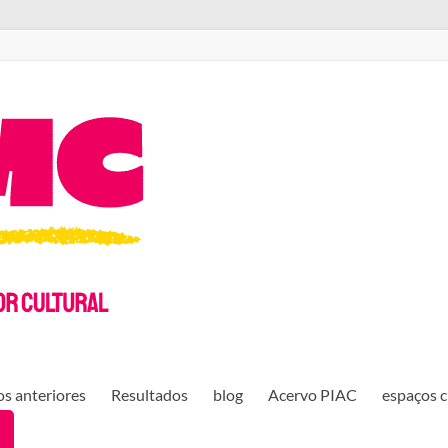
s anteriores
Resultados
blog
Acervo PIAC
espaços c