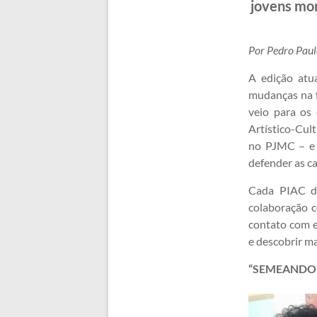
jovens mon
Por Pedro Paul
A edição atu
mudanças na f
veio para os 
Artístico-Cul
no PJMC – e 
defender as ca
Cada PIAC do
colaboração 
contato com e
e descobrir ma
“SEMEANDO 