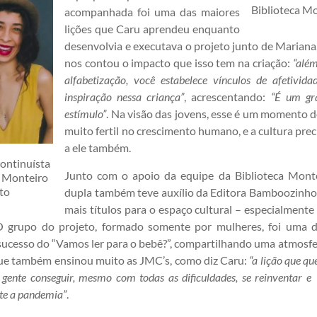
Biblioteca M
acompanhada foi uma das maiores
lições que Caru aprendeu enquanto
desenvolvia e executava o projeto junto de Mariana,
nos contou o impacto que isso tem na criação:
“além
alfabetização, você estabelece vínculos de afetivida
inspiração nessa criança”
, acrescentando:
“É um gr
estímulo”
. Na visão das jovens, esse é um momento 
muito fertil no crescimento humano, e a cultura prec
a ele também.
ontinuísta
Junto com o apoio da equipe da Biblioteca Monte
a Monteiro
to
dupla também teve auxílio da Editora Bamboozinho
mais títulos para o espaço cultural – especialmente
O grupo do projeto, formado somente por mulheres, foi uma d
sucesso do “Vamos ler para o bebê?”, compartilhando uma atmosfe
que também ensinou muito as JMC’s, como diz Caru:
“a lição que qu
 gente conseguir, mesmo com todas as dificuldades, se reinventar 
te a pandemia”
.