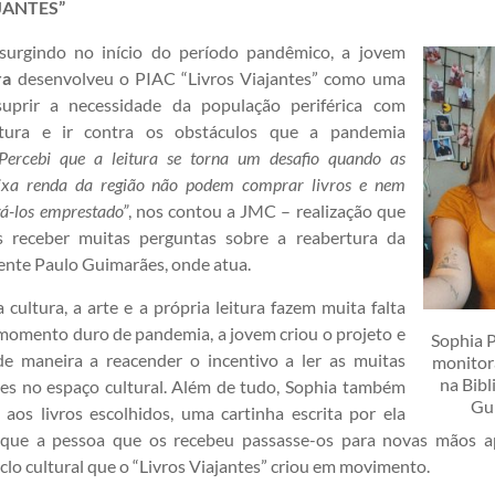
JANTES”
surgindo no início do período pandêmico, a jovem
ra
desenvolveu o PIAC “Livros Viajantes” como uma
uprir a necessidade da população periférica com
itura e ir contra os obstáculos que a pandemia
“Percebi que a leitura se torna um desafio quando as
ixa renda da região não podem comprar livros e nem
á-los emprestado”
, nos contou a JMC – realização que
s receber muitas perguntas sobre a reabertura da
cente Paulo Guimarães, onde atua.
cultura, a arte e a própria leitura fazem muita falta
momento duro de pandemia, a jovem criou o projeto e
Sophia P
de maneira a reacender o incentivo a ler as muitas
monitor
na Bibl
es no espaço cultural. Além de tudo, Sophia também
Gu
 aos livros escolhidos, uma cartinha escrita por ela
 que a pessoa que os recebeu passasse-os para novas mãos ap
clo cultural que o “Livros Viajantes” criou em movimento.