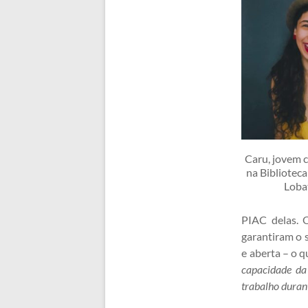
Caru, jovem c
na Bibliotec
Loba
PIAC delas. 
garantiram o 
e aberta – o 
capacidade da
trabalho duran