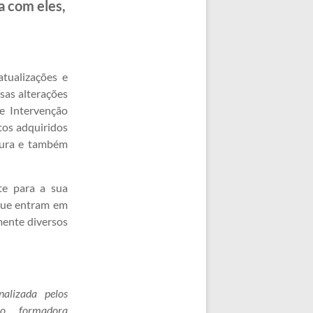
a com eles,
tualizações e
sas alterações
de Intervenção
tos adquiridos
tura e também
te para a sua
que entram em
mente diversos
nalizada pelos
mo formadora