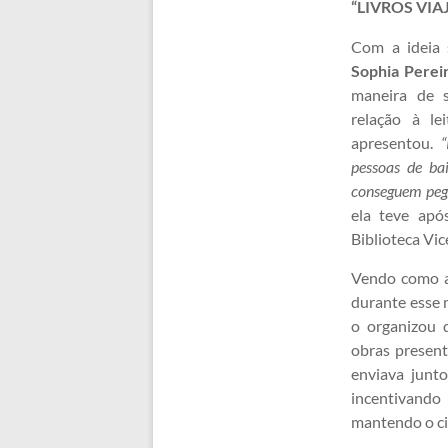
“LIVROS VIA
Com a ideia 
Sophia Perei
maneira de s
relação à le
apresentou.
pessoas de ba
conseguem peg
ela teve apó
Biblioteca Vi
Vendo como a 
durante esse 
o organizou 
obras present
enviava junto
incentivando
mantendo o ci