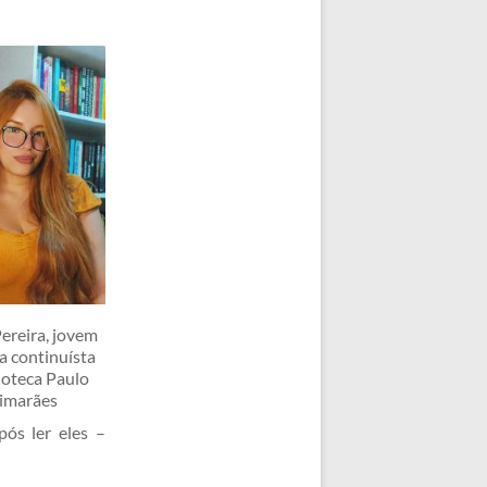
ereira, jovem
a continuísta
ioteca Paulo
imarães
ós ler eles –