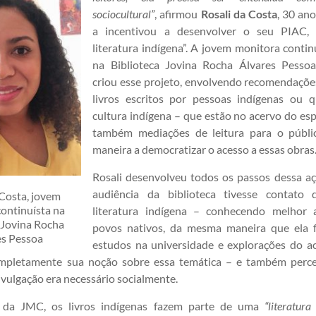
sociocultural”
, afirmou
Rosali da Costa
, 30 an
a incentivou a desenvolver o seu PIAC,
literatura indígena”. A jovem monitora contin
na Biblioteca Jovina Rocha Álvares Pesso
criou esse projeto, envolvendo recomendações
livros escritos por pessoas indígenas ou 
cultura indígena – que estão no acervo do esp
também mediações de leitura para o público
maneira a democratizar o acesso a essas obras
Rosali desenvolveu todos os passos dessa a
audiência da biblioteca tivesse contato
 Costa, jovem
ontinuísta na
literatura indígena – conhecendo melhor 
 Jovina Rocha
povos nativos, da mesma maneira que ela 
es Pessoa
estudos na universidade e explorações do a
pletamente sua noção sobre essa temática – e também perc
ivulgação era necessário socialmente.
 da JMC, os livros indígenas fazem parte de uma
“literatura