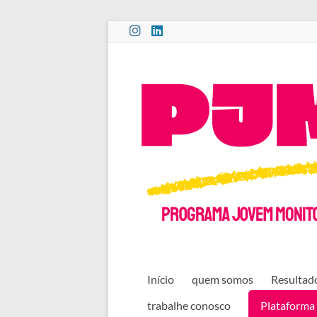
Pular
para
o
PROGRAMA
conteúdo
JOVEM
MONITOR
CULTURAL
Início
quem somos
Resultado
trabalhe conosco
Plataforma