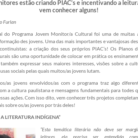
itores estão criando PIAC’s e incentivando a leitur
vem conhecer alguns!
o Furlan
al do Programa Jovem Monitor/a Cultural foi uma de muitas a
ormação des jovens. Uma das mais importantes e vantajosas des
continuístas: a criação dos seus próprios PIAC’s! Os Planos 
turais são uma oportunidade de colocar em prática os ensinamen
também expressar seus maiores interesses, visões sobre a cul
usas sociais pelas quais muitos/as jovens lutam.
s/as jovens envolvidos/as com o programa traz algo diferen
com a cultura paulistana e mensagens fundamentais para todes 
ssas ações. Com isso dito, vem conhecer três projetos completa
is sobre os/as jovens por trás deles!
A LITERATURA INDÍGENA”
“Esta temática literária não deve ser margi
leitores, ela precisa ser entendida co