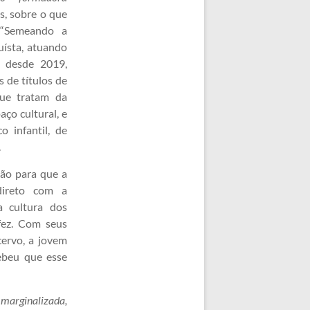
os, sobre o que
 “Semeando a
uísta, atuando
a desde 2019,
 de títulos de
que tratam da
aço cultural, e
 infantil, de
.
ção para que a
 direto com a
a cultura dos
fez. Com seus
cervo, a jovem
ebeu que esse
 marginalizada,