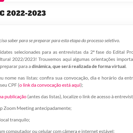
MC 2022-2023
isa saber para se preparar para esta etapa do processo seletivo.
dates selecionades para as entrevistas da 2ª fase do Edital 
ltural 2022/2023! Trouxemos aqui algumas orientações importa
 preparar para a
dinâmica, que será realizada de forma virtual
.
eu nome nas listas: confira sua convocação, dia e horário da entr
seu CPF (
o link da convocação está aqui
);
a publicação
(antes das listas), localize o link de acesso à entrevist
app Zoom Meeting antecipadamente;
ocal tranquilo;
 um computador ou celular com câmera e internet estável;