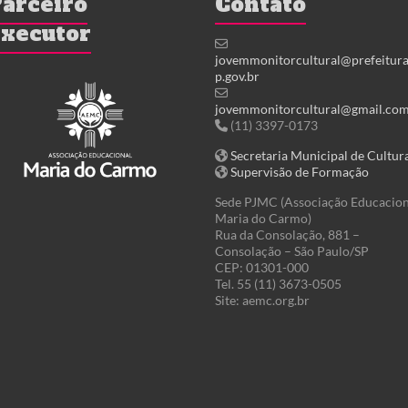
arceiro
Contato
xecutor
jovemmonitorcultural@prefeitura
p.gov.br
jovemmonitorcultural@gmail.co
(11) 3397-0173
Secretaria Municipal de Cultur
Supervisão de Formação
Sede PJMC (Associação Educacion
Maria do Carmo)
Rua da Consolação, 881 –
Consolação – São Paulo/SP
CEP: 01301-000
Tel. 55 (11) 3673-0505
Site: aemc.org.br