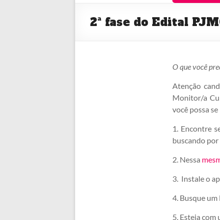
2ª fase do Edital PJ
O que você prec
Atenção candi
Monitor/a Cu
você possa se
1. Encontre s
buscando por 
2. Nessa
mesm
3. Instale o 
4. Busque um l
5. Esteja com