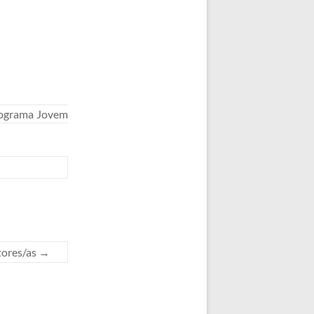
ograma Jovem
tores/as
→