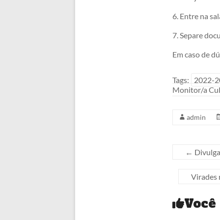
6. Entre na sa
7. Separe doc
Em caso de dú
Tags:
2022-2
Monitor/a Cul
admin
←
Divulga
Virades 
Você