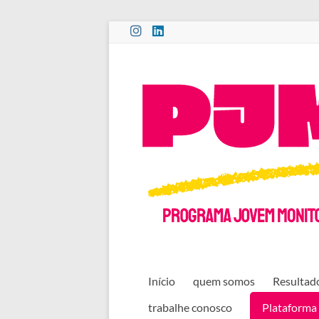
Pular
para
o
PROGRAMA
conteúdo
JOVEM
MONITOR
CULTURAL
Início
quem somos
Resultado
trabalhe conosco
Plataforma