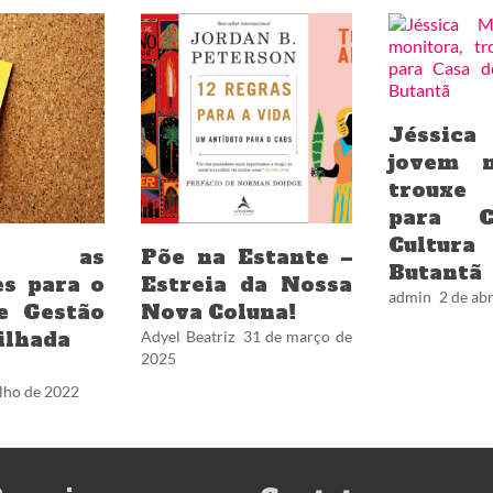
Jéssica
jovem m
trouxe
para 
Cult
as as
Põe na Estante –
Butantã
es para o
Estreia da Nossa
admin
2 de abr
e Gestão
Nova Coluna!
ilhada
Adyel Beatriz
31 de março de
2025
ulho de 2022