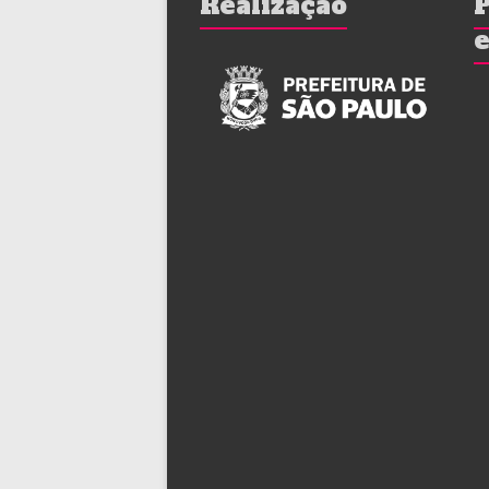
Realização
P
e