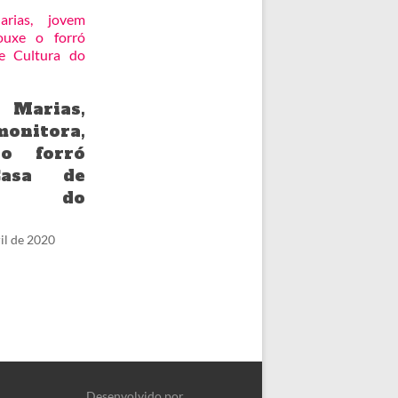
 Marias,
onitora,
 o forró
Casa de
ura do
il de 2020
Desenvolvido por