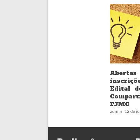
Abert
inscriçõ
Edital d
Compart
PJMC
admin
12 de j