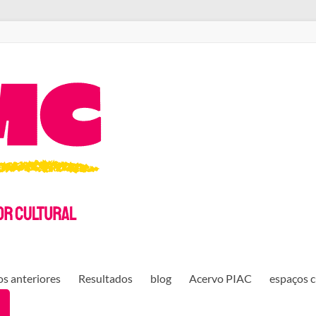
s anteriores
Resultados
blog
Acervo PIAC
espaços c