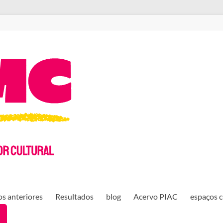
s anteriores
Resultados
blog
Acervo PIAC
espaços c