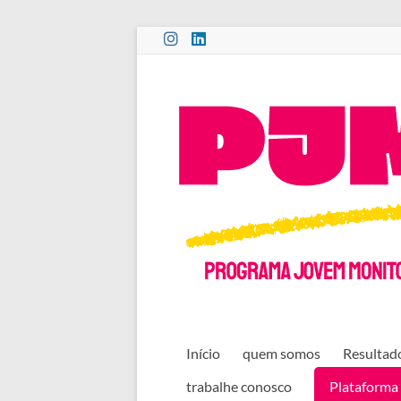
Pular
para
o
PROGRAMA
conteúdo
JOVEM
MONITOR
CULTURAL
Início
quem somos
Resultado
trabalhe conosco
Plataforma