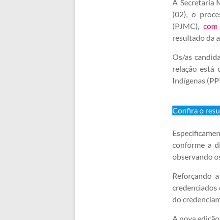
A Secretaria 
(02), o proc
(PJMC),
com 
resultado da a
Os/as candid
relação está 
Indígenas (PP
Confira o resu
Especificamen
conforme a di
observando os
Reforçando a
credenciados 
do credenciam
A nova edição