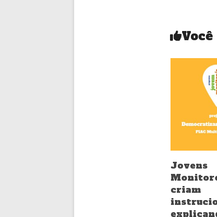
Você
Jovens
Monitor
criam 
instruci
explic