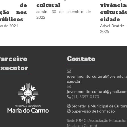
sso de
cultural
vivência
ação nos
cultur
admin
30 de setembro de
2022
públicos
cidade
lho de 2021
Adyel Beatriz
2025
arceiro
Contato
xecutor
jovemmonitorcultural@prefeitura
p.gov.br
jovemmonitorcultural@gmail.co
(11) 3397-0173
Secretaria Municipal de Cultur
Supervisão de Formação
Sede PJMC (Associação Educacion
Maria do Carmo)