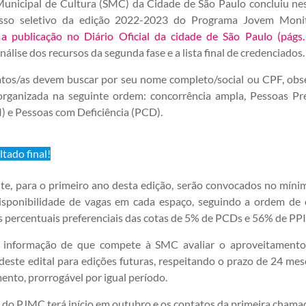
Municipal de Cultura (SMC) da Cidade de São Paulo concluiu nes
esso seletivo da edição 2022-2023 do Programa Jovem Monit
a publicação no Diário Oficial da cidade de São Paulo (págs
nálise dos recursos da segunda fase e a lista final de credenciados.
atos/as devem buscar por seu nome completo/social ou CPF, obs
organizada na seguinte ordem: concorrência ampla, Pessoas Pr
I) e Pessoas com Deficiência (PCD).
ltado final!
te, para o primeiro ano desta edição, serão convocados no míni
sponibilidade de vagas em cada espaço, seguindo a ordem de c
 percentuais preferenciais das cotas de 5% de PCDs e 56% de PPI
 informação de que compete à SMC avaliar o aproveitament
deste edital para edições futuras, respeitando o prazo de 24 mes
ento, prorrogável por igual período.
 do PJMC terá início em outubro e os contatos da primeira chamad