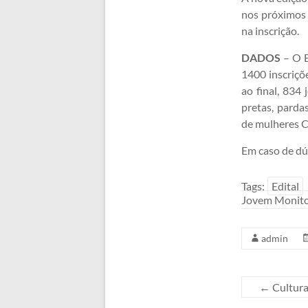
nos próximos 
na inscrição.
DADOS
– O E
1400 inscriçõ
ao final, 834
pretas, parda
de mulheres C
Em caso de dú
Tags:
Edital
Jovem Monito
admin
←
Cultura