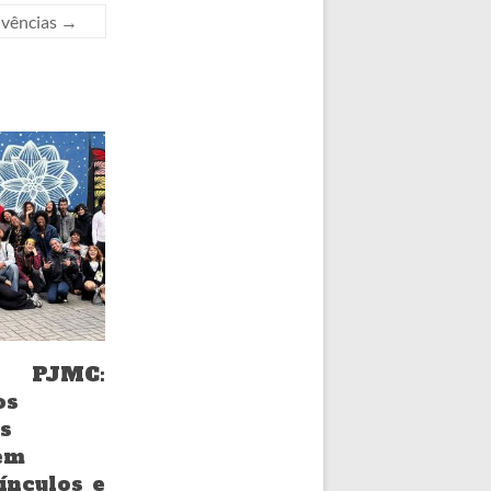
ivências
→
m PJMC:
os
s
em
vínculos e