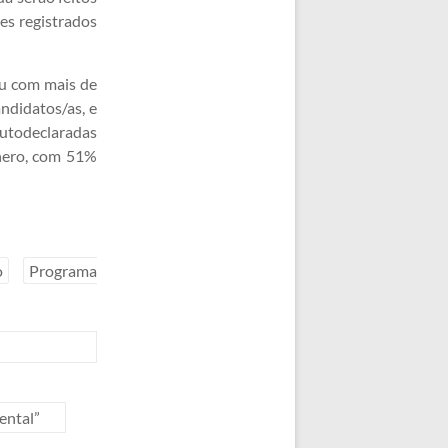
es registrados
ou com mais de
ndidatos/as, e
autodeclaradas
ênero, com 51%
o
Programa
ental”