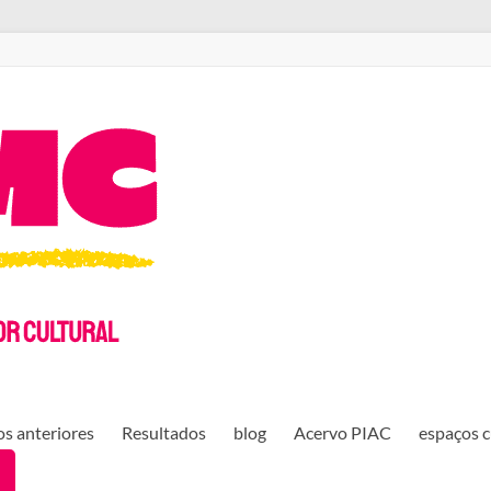
s anteriores
Resultados
blog
Acervo PIAC
espaços c