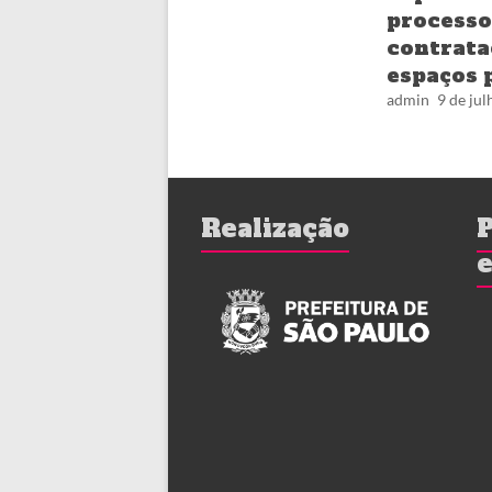
proce
contrat
espaços 
admin
9 de ju
Realização
P
e