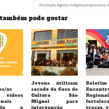
Formação Agosto Indígena proporciona v
 também pode gostar
Jovens utilizam
Boleti
es/as
sacada da Casa de
Encontr
vídeos
Cultura São
Regionai
onais
Miguel para
fortalec
ando o
intervenção
trocas, 