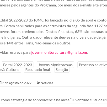
meses pelos agentes do Programa, por meio dos e-mails e telefon
dital 2022-2023 do PJMC foi lançado no dia 05 de abril e cont
es. Foram habilitados para as entrevistas da segunda fase 1197 ca
 jovens foram credenciados. Destes finalistas, 63% são pessoas 
s e indígenas. Outro dado relevante deu-se na diversidade de g
is e 14% entre Trans, Não-binários e outros.
vidas, escreva para
jovemmonitorcultural@gmail.com
.
Edital 2022-2023
Jovens Monitores/as
Processo seletiv
r/a Cultural
Resultado final
Seleção
2 de agosto de 2022
Notícias
 como estratégia de sobrevivência na mesa “Juventude e Saúde M