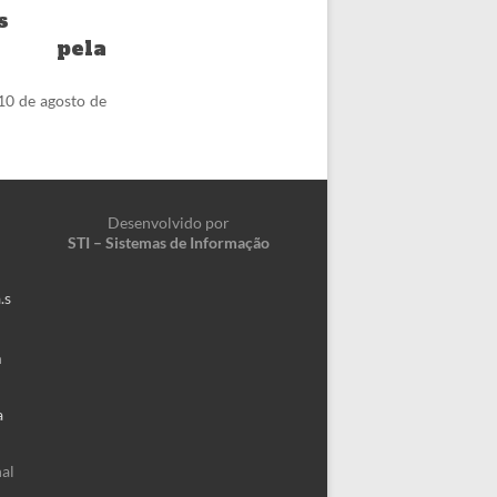
s
ais pela
10 de agosto de
Desenvolvido por
STI – Sistemas de Informação
.s
m
a
al