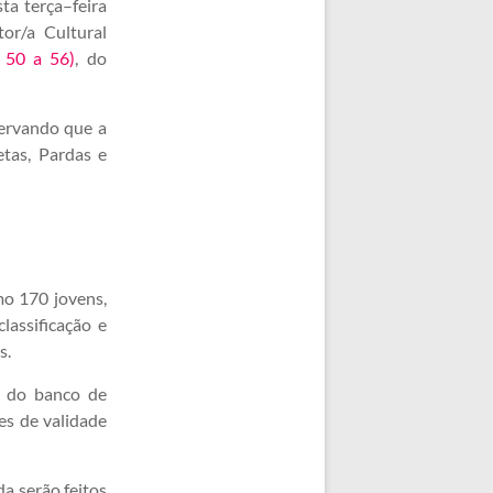
ta terça–feira
or/a Cultural
. 50 a 56)
, do
ervando que a
etas, Pardas e
mo 170 jovens,
lassificação e
s.
o do banco de
es de validade
a serão feitos