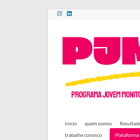
Pular
para
o
PROGRAMA
conteúdo
JOVEM
MONITOR
CULTURAL
Início
quem somos
Resultado
trabalhe conosco
Plataforma